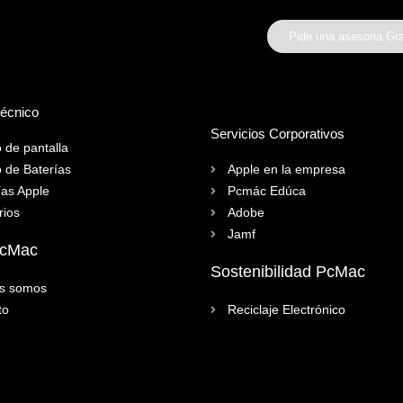
Pide una asesoria Gra
Técnico
Servicios Corporativos
 de pantalla
 de Baterías
Apple en la empresa
ías Apple
Pcmác Edúca
rios
Adobe
Jamf
PcMac
Sostenibilidad PcMac
s somos
to
Reciclaje Electrónico