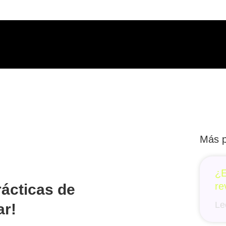
Más p
¿E
re
ácticas de
Le
ar!